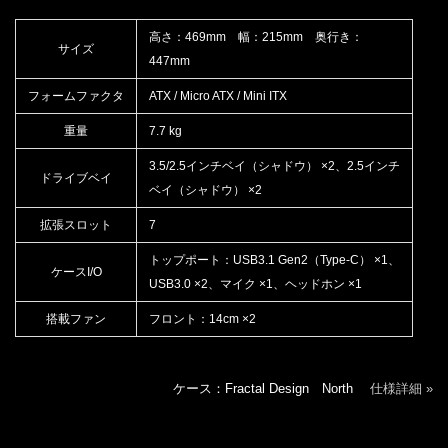
高さ：469mm 幅：215mm 奥行き：
サイズ
447mm
フォームファクタ
ATX / Micro ATX / Mini ITX
重量
7.7 kg
3.5/2.5インチベイ（シャドウ） ×2、2.5インチ
ドライブベイ
ベイ（シャドウ） ×2
拡張スロット
7
トップポート：USB3.1 Gen2（Type-C） ×1、
ケースI/O
USB3.0 ×2、マイク ×1、ヘッドホン ×1
搭載ファン
フロント：14cm ×2
ケース：Fractal Design North
仕様詳細 »