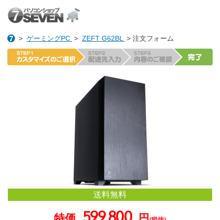
>
ゲーミングPC
>
ZEFT G62BL
> 注文フォーム
送料無料
599,800
特価
円
(税抜)