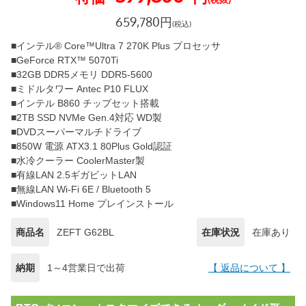
659,780
円
(税込)
■インテル® Core™Ultra 7 270K Plus プロセッサ
■GeForce RTX™ 5070Ti
■32GB DDR5メモリ DDR5-5600
■ミドルタワー Antec P10 FLUX
■インテル B860 チップセット搭載
■2TB SSD NVMe Gen.4対応 WD製
■DVDスーパーマルチドライブ
■850W 電源 ATX3.1 80Plus Gold認証
■水冷クーラー CoolerMaster製
■有線LAN 2.5ギガビットLAN
■無線LAN Wi-Fi 6E / Bluetooth 5
■Windows11 Home プレインストール
商品名
ZEFT G62BL
在庫状況
在庫あり
納期
1～4営業日で出荷
【 返品について 】