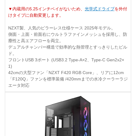
▼内蔵用の5.25インチベイがないため、
光学式ドライブ
を外付
けタイプに自動変更します。
NZXT製、人気のピラーレス仕様ケース 2025年モデル。
側面・上面・前面右にウルトラファインメッシュを採用し、防
塵性と高エアフローを両立。
デュアルチャンバー構造で効率的な熱管理とすっきりしたビル
ド。
フロントUSB 3ポート (USB3.2 Type-A×2、Type-C Gen2x2×
1)
42cmの大型ファン「NZXT F420 RGB Core」、リアに12cm
「F120Q」ファンを標準装備 /420mmまでの水冷クーラーラジ
エータ対応