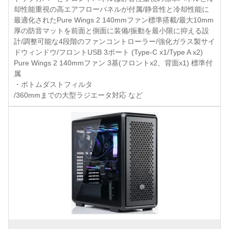
却性能重視の高エアフローパネルが付属/静音性と冷却性能に
最適化されたPure Wings 2 140mmファン標準搭載/最大10mm
厚の防音マットを前面と側面に装備/振動を最小限に抑える設
計/調整可能な4段階のファンコントローラー/強化ガラス製サイ
ドウィンドウ/フロントUSB 3ポート (Type-C x1/Type A x2)
Pure Wings 2 140mmファン 3基(フロントx2、背面x1) 標準付
属
・ボトムダストフィルタ
/360mmまでの大型ラジエータ対応 など