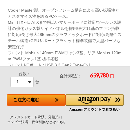
Cooler Master製、オープンフレーム構造による高い拡張性と
カスタマイズ性を誇るPCケース。
Mini-ITX～E-ATXまで幅広いマザーボードに対応/ツールレス設
計の強化ガラス製サイドパネルを採用/最大11基のファン搭載
に対応/長さ最大485mmのグラフィックボードに対応/高剛性ス
チール構造+GPUサポートブラケット標準装備で大型パーツも
安定保持
フロント Mobius 140mm PWMファン3基、リア Mobius 120m
m PWMファン1基 標準搭載
フロントI/Oポート : USB 3.2 Gen2 Type-C×1、
360mmまでの大型ラジエータ対応 など
台数：
円
合計(税込):
台
ご注文
に進む