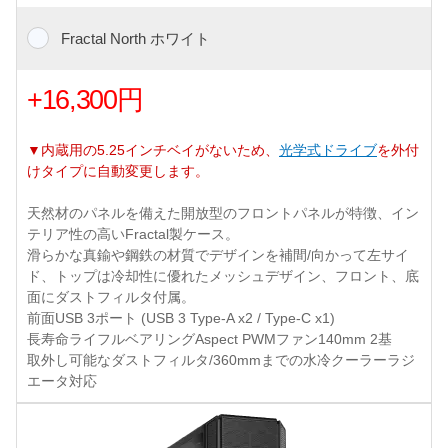
Fractal North ホワイト
+16,300円
▼内蔵用の5.25インチベイがないため、
光学式ドライブ
を外付
けタイプに自動変更します。
天然材のパネルを備えた開放型のフロントパネルが特徴、イン
テリア性の高いFractal製ケース。
滑らかな真鍮や鋼鉄の材質でデザインを補間/向かって左サイ
ド、トップは冷却性に優れたメッシュデザイン、フロント、底
面にダストフィルタ付属。
前面USB 3ポート (USB 3 Type-A x2 / Type-C x1)
長寿命ライフルベアリングAspect PWMファン140mm 2基
取外し可能なダストフィルタ/360mmまでの水冷クーラーラジ
エータ対応