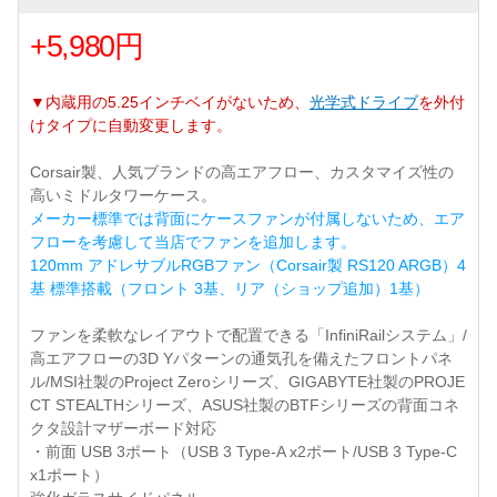
+5,980円
▼内蔵用の5.25インチベイがないため、
光学式ドライブ
を外付
けタイプに自動変更します。
Corsair製、人気ブランドの高エアフロー、カスタマイズ性の
高いミドルタワーケース。
メーカー標準では背面にケースファンが付属しないため、エア
フローを考慮して当店でファンを追加します。
120mm アドレサブルRGBファン（Corsair製 RS120 ARGB）4
基 標準搭載（フロント 3基、リア（ショップ追加）1基）
ファンを柔軟なレイアウトで配置できる「InfiniRailシステム」/
高エアフローの3D Yパターンの通気孔を備えたフロントパネ
ル/MSI社製のProject Zeroシリーズ、GIGABYTE社製のPROJE
CT STEALTHシリーズ、ASUS社製のBTFシリーズの背面コネ
クタ設計マザーボード対応
・前面 USB 3ポート（USB 3 Type-A x2ポート/USB 3 Type-C
x1ポート）