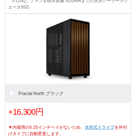
「F120Q」ファンを標準装備 /420mmまでの水冷クーラーラジ
エータ対応
Fractal North ブラック
+16,300円
▼内蔵用の5.25インチベイがないため、
光学式ドライブ
を外付
けタイプに自動変更します。