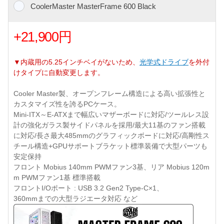
CoolerMaster MasterFrame 600 Black
+21,900円
▼内蔵用の5.25インチベイがないため、
光学式ドライブ
を外付
けタイプに自動変更します。
Cooler Master製、オープンフレーム構造による高い拡張性と
カスタマイズ性を誇るPCケース。
Mini-ITX～E-ATXまで幅広いマザーボードに対応/ツールレス設
計の強化ガラス製サイドパネルを採用/最大11基のファン搭載
に対応/長さ最大485mmのグラフィックボードに対応/高剛性ス
チール構造+GPUサポートブラケット標準装備で大型パーツも
安定保持
フロント Mobius 140mm PWMファン3基、リア Mobius 120m
m PWMファン1基 標準搭載
フロントI/Oポート : USB 3.2 Gen2 Type-C×1、
360mmまでの大型ラジエータ対応 など