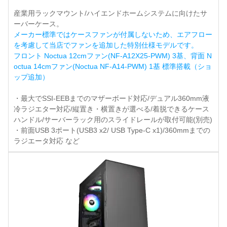
産業用ラックマウント/ハイエンドホームシステムに向けたサ
ーバーケース。
メーカー標準ではケースファンが付属しないため、エアフロー
を考慮して当店でファンを追加した特別仕様モデルです。
フロント Noctua 12cmファン(NF-A12X25-PWM) 3基、背面 N
octua 14cmファン(Noctua NF-A14-PWM) 1基 標準搭載（ショ
ップ追加）
・最大でSSI-EEBまでのマザーボード対応/デュアル360mm液
冷ラジエター対応/縦置き・横置きが選べる/着脱できるケース
ハンドル/サーバーラック用のスライドレールが取付可能(別売)
・前面USB 3ポート(USB3 x2/ USB Type-C x1)/360mmまでの
ラジエータ対応 など