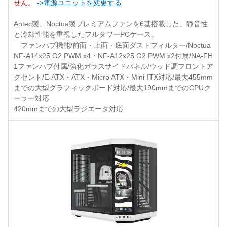
せん。
->電源ユニットを変更する
Antec製、Noctua製プレミアムファンを6基搭載した、静音性
と冷却性能を重視したフルタワーPCケース。
ファンハブ機能/前面・上面・底面ダストフィルター/Noctua
NF-A14x25 G2 PWM x4・NF-A12x25 G2 PWM x2付属/NA-FH
1ファンハブ付属/強化ガラスサイドパネル/ウッド調フロントア
クセント/E-ATX・ATX・Micro ATX・Mini-ITX対応/最大455mm
までの大型グラフィックボード対応/最大190mmまでのCPUク
ーラー対応
420mmまでの大型ラジエータ対応