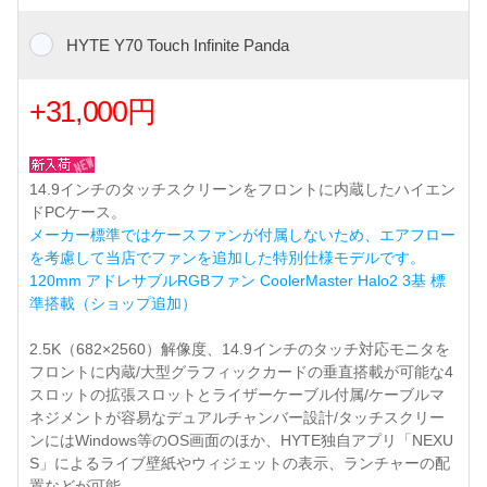
HYTE Y70 Touch Infinite Panda
+31,000円
14.9インチのタッチスクリーンをフロントに内蔵したハイエン
ドPCケース。
メーカー標準ではケースファンが付属しないため、エアフロー
を考慮して当店でファンを追加した特別仕様モデルです。
120mm アドレサブルRGBファン CoolerMaster Halo2 3基 標
準搭載（ショップ追加）
2.5K（682×2560）解像度、14.9インチのタッチ対応モニタを
フロントに内蔵/大型グラフィックカードの垂直搭載が可能な4
スロットの拡張スロットとライザーケーブル付属/ケーブルマ
ネジメントが容易なデュアルチャンバー設計/タッチスクリー
ンにはWindows等のOS画面のほか、HYTE独自アプリ「NEXU
S」によるライブ壁紙やウィジェットの表示、ランチャーの配
置などが可能