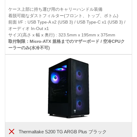
ケース上部に持ち運び用のキャリーハンドル装備
着脱可能なダストフィルター(フロント、トップ、ボトム)
前面 I/F：USB Type-A x2 (USB 3) / USB Type-C x1 (USB 3) /
オーディオ In-Out x1
サイズ(高さ x 幅 x 奥行) : 323.5mm x 195mm x 375mm
取付制限：Micro-ATX 規格までのマザーボード / 空冷CPUク
ーラーのみ(水冷不可)
Thermaltake S200 TG ARGB Plus ブラック