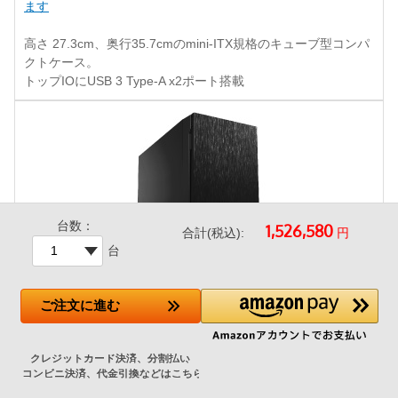
ます
高さ 27.3cm、奥行35.7cmのmini-ITX規格のキューブ型コンパ
クトケース。
トップIOにUSB 3 Type-A x2ポート搭載
台数：
円
合計(税込):
台
ご注文
に進む
Antec P10 FLUX
-29,570円