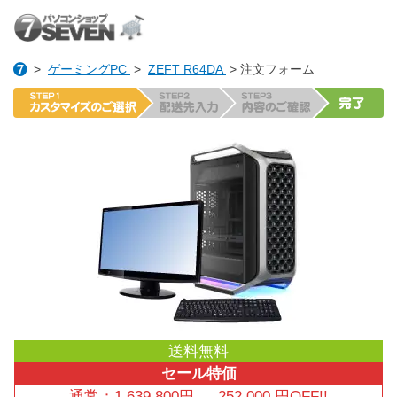
>
ゲーミングPC
>
ZEFT R64DA
> 注文フォーム
送料無料
セール特価
通常：
1,639,800
円
→
252,000
円OFF!!