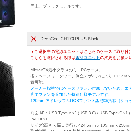
同上、ブラックモデルです。
DeepCool CH170 PLUS Black
▼ご選択中の電源ユニットはこちらのケースに取り付
こちらを選択される際は
電源ユニット
の変更をお願い
MicroATX最小クラスのミニPCケース。
省スペースミニタワー、倒立デザインにより 19.5cm x
置可能。
メーカー標準ではケースファンが付属しないため、エ
店でファンを追加した特別仕様モデルです。
120mm アドレサブルRGBファン 3基 標準搭載（シ
前面 I/F：USB Type-A x2 (USB 3.0) / USB Type-C x
In-Out x1
サイズ(高さ x 幅 x 奥行) : 424.5mm x 195mm x 290m