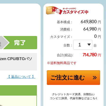
基本構成：
円
消費税：
円
カスタマイズ：
円
台数：
台
円
合計(税込):
en CPU/BTOパソ
※送料無料商品です
ご注文
に進む
【 返品について 】