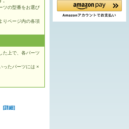
す。
ーツの型番をお選び
よりページ内の各項
した上で、各パーツ
ったパーツには ×
ズ
[詳細]