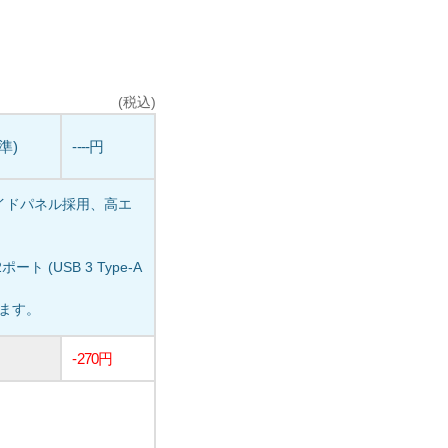
(税込)
標準)
----円
イドパネル採用、高エ
ト (USB 3 Type-A
います。
-270円