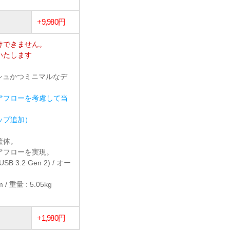
+9,980円
けできません。
いたします
シュかつミニマルなデ
アフローを考慮して当
ョップ追加）
ト筐体。
アフローを実現。
(USB 3.2 Gen 2) / オー
/ 重量 : 5.05kg
+1,980円