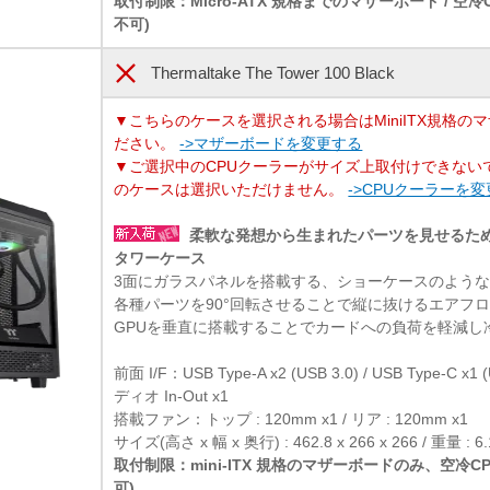
取付制限：Micro-ATX 規格までのマザーボード / 空
不可)
Thermaltake The Tower 100 Black
▼こちらのケースを選択される場合はMiniITX規格の
ださい。
->マザーボードを変更する
▼ご選択中のCPUクーラーがサイズ上取付けできない
のケースは選択いただけません。
->CPUクーラーを
柔軟な発想から生まれたパーツを見せるためのm
タワーケース
3面にガラスパネルを搭載する、ショーケースのよう
各種パーツを90°回転させることで縦に抜けるエアフ
GPUを垂直に搭載することでカードへの負荷を軽減し
前面 I/F：USB Type-A x2 (USB 3.0) / USB Type-C x1 
ディオ In-Out x1
搭載ファン：トップ : 120mm x1 / リア : 120mm x1
サイズ(高さ x 幅 x 奥行) : 462.8 x 266 x 266 / 重量 : 6.
取付制限：mini-ITX 規格のマザーボードのみ、空冷
可)