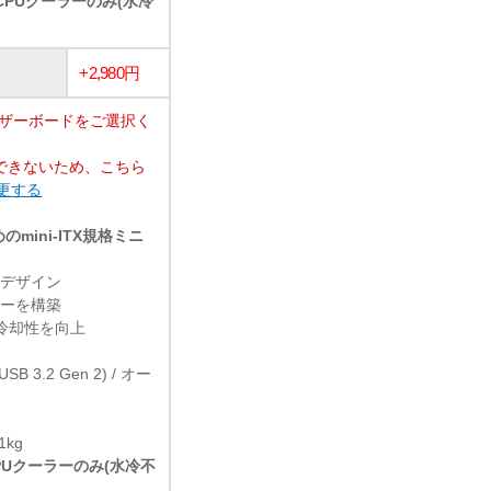
冷CPUクーラーのみ(水冷
+2,980円
マザーボードをご選択く
できないため、こちら
変更する
ini-ITX規格ミニ
なデザイン
ローを構築
冷却性を向上
(USB 3.2 Gen 2) / オー
1kg
CPUクーラーのみ(水冷不