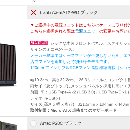
LianLi A3-mATX-WD ブラック
▼ご選択中の電源ユニットはこちらのケースに取り付
こちらを選択される際は
電源ユニット
の変更をお願い
シックな木製フロントパネル、スタイリッ
ザインのミニPCケース。
メーカー標準ではケースファンが付属しないため、エ
店でファンを追加した特別仕様モデルです。
120mm アドレサブルRGBファン 3基 標準搭載（シ
幅19.3cm、高さ32.2cm。 26.3リットルのコンパク
両サイド及びトップにメッシュパネルを採用し高いエ
前面 I/F：USB Type-A x2 (USB 3.0) / USB Type-C x1 
ディオ In-Out x1
サイズ(高さ x 幅 x 奥行) : 321.5mm x 194mm x 443mm 
取付制限：Micro-ATX 規格までのマザーボード
Antec P20C ブラック