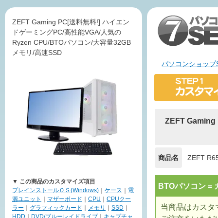
ZEFT Gaming PC[送料無料!] ハイエン
ドゲーミングPC/高性能VGA/人気の
Ryzen CPU/BTOパソコン/大容量32GB
メモリ/高速SSD
パソコンショップS
ZEFT Gami
商品名
ZEFT R6
▼ この商品のカスタマイズ項目
BTOパソコン 
プレインストールＯＳ(Windows)
｜
ケース
｜
電
源ユニット
｜
マザーボード
｜
CPU
｜
CPUクー
当商品はカスタ
ラー
｜
グラフィックカード
｜
メモリ
｜
SSD
｜
HDD
｜
DVD/ブルーレイドライブ
｜
キャプチャ