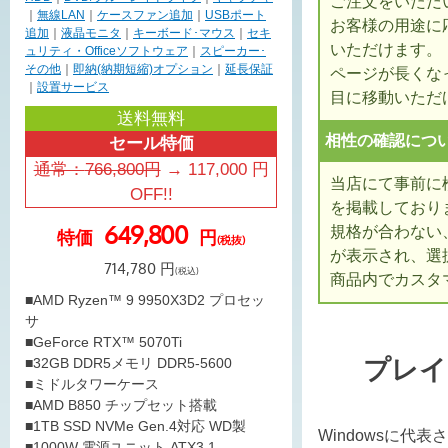
ご注文をいただ
｜
無線LAN
｜
ケースファン追加
｜
USBポート
お客様の用途に
追加
｜
液晶モニタ
｜
キーボード･マウス
｜
セキ
いただけます。
ュリティ・Officeソフトウェア
｜
スピーカー･
その他
｜
即納(納期短縮)オプション
｜
延長保証
ページが長くな
｜
設置サービス
目に移動いただ
送料無料
相性の確認につ
セール特価
通常：
766,800
円
→
117,000
円
当店にて事前に
OFF!!
を掲載しており
649,800
規格が合わない
特価
円
(税抜)
が表示され、選
714,780
円
(税込)
商品内でカスタ
■AMD Ryzen™ 9 9950X3D2 プロセッ
サ
■GeForce RTX™ 5070Ti
プレイ
■32GB DDR5メモリ DDR5-5600
■ミドルタワーケース
■AMD B850 チップセット搭載
■1TB SSD NVMe Gen.4対応 WD製
Windowsに代
■1000W 電源ユニット ATX3.1