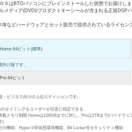
ＯＳはBTOパソコンにプレインストールした状態でお届けし
ルメディア(DVD)/プロダクトキーシールが含まれる正規DSP
C本体などハードウェアとセット販売で提供されているライセン
1 Home 64ビット(標準)
家庭向け版です。
1 Pro 64ビット
、家庭・ビジネス向けの上位エディションです。
pdateのタイミングをユーザーが任意に指定できる
載メモリ制限 Homeは128GBまでに対し、Proは2TBまで(ハードウ
す)
機能、Hyper-V等仮想環境機能、Bit Locker等セキュリティ機能