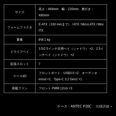
高さ：469mm 幅：220mm 奥行き：
サイズ
490mm
E-ATX（330 mmまで） / ATX / Micro ATX / Mini
フォームファクタ
ITX
重量
約8.1 kg
3.5/2.5インチ共用ベイ（シャドウ） ×2、2.5イ
ドライブベイ
ンチベイ（シャドウ） ×2
拡張スロット
7
フロントポート：USB3.0 ×2、オーディオ
ケースI/O
in/out ×1、Type-C 3.2 Gen2 ×1
搭載ファン
フロント PWM 12cm ×3
ケース：ANTEC P20C
仕様詳細 »