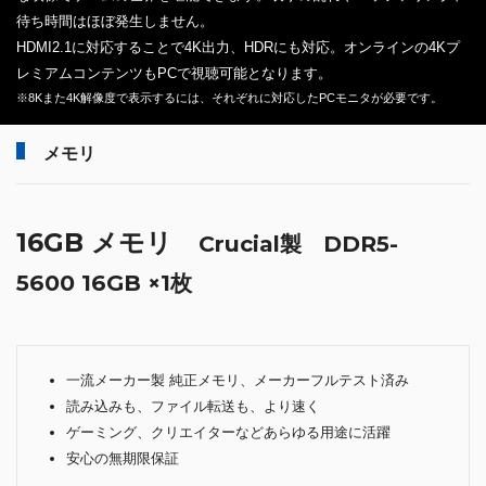
待ち時間はほぼ発生しません。
HDMI2.1に対応することで4K出力、HDRにも対応。オンラインの4Kプ
レミアムコンテンツもPCで視聴可能となります。
※8Kまた4K解像度で表示するには、それぞれに対応したPCモニタが必要です。
メモリ
16GB メモリ
Crucial製 DDR5-
5600 16GB ×1枚
一流メーカー製 純正メモリ、メーカーフルテスト済み
読み込みも、ファイル転送も、より速く
ゲーミング、クリエイターなどあらゆる用途に活躍
安心の無期限保証