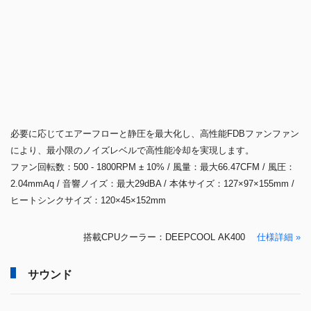
DeepCool AK400 は、独自のマトリックスフィンデザインと優れた放熱
と静かなノイズレベルを提供する高性能 FDB ファンと、4 本のヒート
パイプを備えた高い互換性の CPU クーラーです。
高度な放熱
独自のマトリックスフィンデザインを施した高密度設計のフィンと
6mm径の 4 本のヒートパイプは、プロセッサから急速に熱を伝達しフ
ィンを通して放熱、優れた放熱効率を実現します。
流体ダイナミックベアリングファン