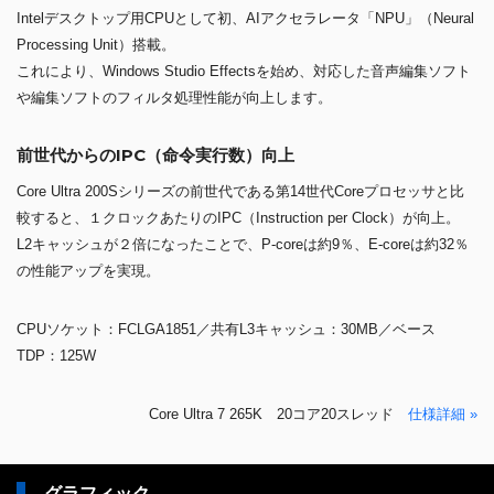
Intelデスクトップ用CPUとして初、AIアクセラレータ「NPU」（Neural
Processing Unit）搭載。
これにより、Windows Studio Effectsを始め、対応した音声編集ソフト
や編集ソフトのフィルタ処理性能が向上します。
前世代からのIPC（命令実行数）向上
Core Ultra 200Sシリーズの前世代である第14世代Coreプロセッサと比
較すると、１クロックあたりのIPC（Instruction per Clock）が向上。
L2キャッシュが２倍になったことで、P-coreは約9％、E-coreは約32％
の性能アップを実現。
CPUソケット：FCLGA1851／共有L3キャッシュ：30MB／ベース
TDP：125W
Core Ultra 7 265K 20コア20スレッド
仕様詳細 »
グラフィック