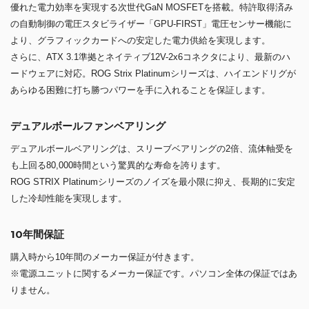
優れた電力効率を実現する次世代GaN MOSFETを搭載。特許取得済み
の自動制御の電圧スタビライザー「GPU-FIRST」電圧センサー機能に
より、グラフィックカードへの安定した電力供給を実現します。
さらに、ATX 3.1準拠とネイティブ12V-2x6コネクタにより、最新のハ
ードウェアに対応。ROG Strix Platinumシリーズは、ハイエンドリグが
あらゆる困難に打ち勝つパワーを手に入れることを保証します。
デュアルボールファンベアリング
デュアルボールベアリングは、スリーブベアリングの2倍、流体軸受を
も上回る80,000時間という驚異的な寿命を誇ります。
ROG STRIX Platinumシリーズのノイズを最小限に抑え、長期的に安定
した冷却性能を実現します。
10年間保証
購入時から10年間のメーカー保証が付きます。
※電源ユニットに関するメーカー保証です。パソコン全体の保証ではあ
りません。