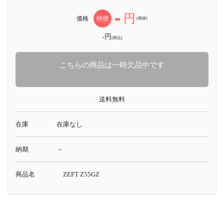
-
円
価格
特価
(税抜)
-円
(税込)
こちらの商品は一時欠品中です
送料無料
在庫
在庫なし
納期
－
商品名
ZEFT Z55GZ