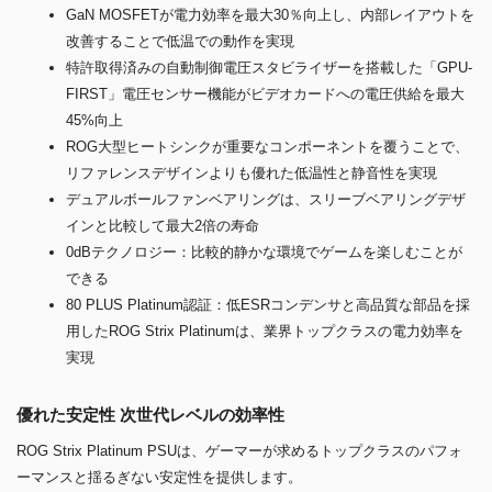
GaN MOSFETが電力効率を最大30％向上し、内部レイアウトを
改善することで低温での動作を実現
特許取得済みの自動制御電圧スタビライザーを搭載した「GPU-
FIRST」電圧センサー機能がビデオカードへの電圧供給を最大
45%向上
ROG大型ヒートシンクが重要なコンポーネントを覆うことで、
リファレンスデザインよりも優れた低温性と静音性を実現
デュアルボールファンベアリングは、スリーブベアリングデザ
インと比較して最大2倍の寿命
0dBテクノロジー：比較的静かな環境でゲームを楽しむことが
できる
80 PLUS Platinum認証：低ESRコンデンサと高品質な部品を採
用したROG Strix Platinumは、業界トップクラスの電力効率を
実現
優れた安定性 次世代レベルの効率性
ROG Strix Platinum PSUは、ゲーマーが求めるトップクラスのパフォ
ーマンスと揺るぎない安定性を提供します。