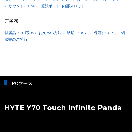
/
サウンド
/
LAN
/
拡張ポート･内部スロット
[ご案内]
付属品
/
対応OS
/
お支払い方法
/
納期について
/
保証について
/
領
収書のご発行
PCケース
HYTE Y70 Touch Infinite Panda