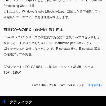
Intelデスクトップ用CPUとして初、AIアクセラレータ「NPU」（Neural
Processing Unit）搭載。
これにより、Windows Studio Effectsを始め、対応した音声編集ソフト
や編集ソフトのフィルタ処理性能が向上します。
前世代からのIPC（命令実行数）向上
Core Ultra 200Sシリーズの前世代である第14世代Coreプロセッサと比
較すると、１クロックあたりのIPC（Instruction per Clock）が向上。
L2キャッシュが２倍になったことで、P-coreは約9％、E-coreは約32％
の性能アップを実現。
CPUソケット：FCLGA1851／共有L3キャッシュ：36MB／ベース
TDP：125W
Core Ultra 9 285K 24コア24スレッド
仕様詳細 »
グラフィック