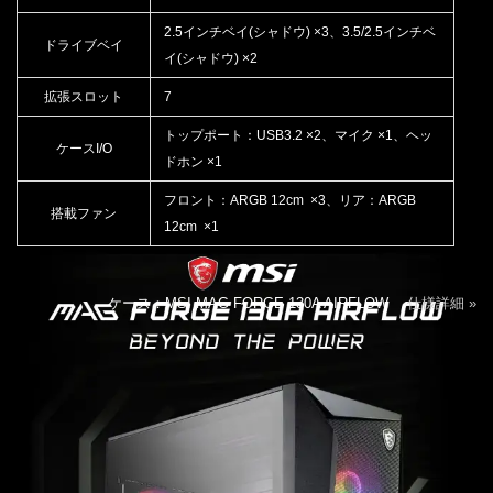
2.5インチベイ(シャドウ) ×3、3.5/2.5インチベ
ドライブベイ
イ(シャドウ) ×2
拡張スロット
7
トップポート：USB3.2 ×2、マイク ×1、ヘッ
ケースI/O
ドホン ×1
フロント：ARGB 12cm ×3、リア：ARGB
搭載ファン
12cm ×1
ケース：MSI MAG FORGE 130A AIRFLOW
仕様詳細 »