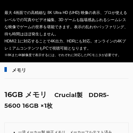
最大 4画面での高精細な 8K Ultra HD (UHD) 映像の表示、プロが使える
レベルでの写真やビデオ編集、3D ゲームも臨場感あふれるシームレス
な映像でゲームの世界を堪能できます。表示の乱れやバッファリング、
待ち時間はほぼ発生しません。
HDMI2.1に対応することで4K出力、HDRにも対応。オンラインの4Kプ
レミアムコンテンツもPCで視聴可能となります。
※8Kまた4K解像度で表示するには、それぞれに対応したPCモニタが必要です。
メモリ
16GB メモリ
Crucial製 DDR5-
5600 16GB ×1枚
一流メーカー製 純正メモリ、メーカーフルテスト済み