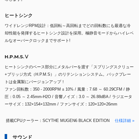
ヒートシンク
ワイドレンジRPM設計：低回転～高回転までどの回転数にも最適な冷
却性能を発揮するヒートシンク設計を採用。極静音モードからハイレベ
ルなオーバークロックまでサポート!
H.P.M.S.Ⅴ
ヒートシンクのベース部分にメタルバーを渡す「スプリングスクリュー
+ブリッジ方式（H.P.M.S）」のリテンションシステム。バックプレー
トは金属製にバージョンアップ！
ファン回転数：350 - 2000RPM ± 10% / 風量：7.68 ～ 60.29CFM / 静
圧：0.05 ～ 2.45mm-H2O / 音響ノイズ：3.0 ～ 26.88dBA / ラジエータ
ーサイズ：132×154×132mm / ファンサイズ：120×120×26mm
搭載CPUクーラー：SCYTHE MUGEN6 BLACK EDITION
仕様詳細 »
サウンド