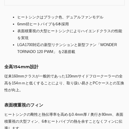
ヒートシンクはブラック色、デュアルファンモデル
6mm径ヒートパイプを6本採用
表面積重視の大型ヒートシンクによりハイエンドクラスの性能
を実現
LGA1700対応の新型リテンションと新型ファン「WONDER
TORNADO 120 PWM」 を2基搭載
全高154mm設計
従来160mmクラスが一般的であった120mmサイドフロークーラーの全
高を154ｍｍと低くすることにより、取り扱い易さとPCケースとの互換
性が向上。
表面積重視のフィン
ヒートシンクの剛性と熱伝導率を高める0.4mm厚 / 奥行き80mm、表面
積重視の大型フィン、6本ヒートパイプの熱を余すことなくフィンに伝
導します。