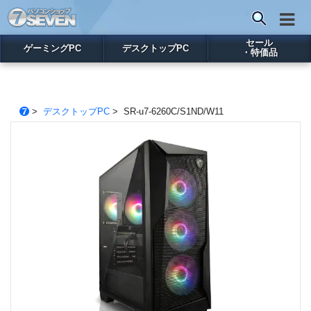
セール
ゲーミングPC
デスクトップPC
・特価品
>
デスクトップPC
> SR-u7-6260C/S1ND/W11