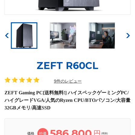
ZEFT R60CL
9件のレビュー
ZEFT Gaming PC[送料無料!] ハイスペックゲーミングPC/
ハイグレードVGA/人気のRyzen CPU/BTOパソコン/大容量
32GBメモリ/高速SSD
586,800
円
価格
特価
(税抜)