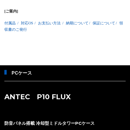
[ご案内]
付属品
/
対応OS
/
お支払い方法
/
納期について
/
保証について
/
領
収書のご発行
PCケース
ANTEC P10 FLUX
防音パネル搭載 冷却型ミドルタワーPCケース