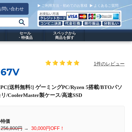
ご利用方法・初めてのお客様
よくあるご質問
お問い合わせ
セール
スペックから
・特価品
商品を探す
1件のレビュー
R67V
ng PC[送料無料!] ゲーミングPC/Ryzen 5搭載/BTOパソ
リ/CoolerMaster製ケース/高速SSD
ル特価
：
256,800円
→
30,000円OFF！