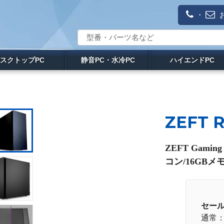
・
スクトップPC
静音PC・水冷PC
ハイエンドPC
ZEFT 
ZEFT Gami
コン/16GBメモ
セー
通常