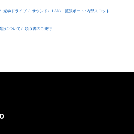
/
光学ドライブ
/
サウンド
/
LAN
/
拡張ポート･内部スロット
保証について
/
領収書のご発行
0