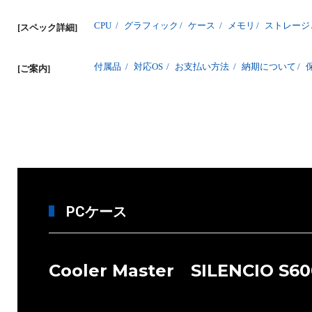
CPU
/
グラフィック
/
ケース
/
メモリ
/
ストレージ
[スペック詳細]
付属品
/
対応OS
/
お支払い方法
/
納期について
/
[ご案内]
PCケース
Cooler Master SILENCIO S60