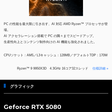
PC の性能を最大限に引き出す、AI 対応 AMD Ryzen™ プロセッサが登
場。
AI アクセラレーション搭載で PC の隅々までスピードアップ。
生産性向上とコンテンツ制作向けの AI 機能も強化されました。
CPUソケット：AM5／L3キャッシュ：128MB／デフォルトTDP：170W
Ryzen™ 9 9950X3D 4.3GHz 16コア32スレッド
仕様詳細 »
グラフィック
Geforce RTX 5080