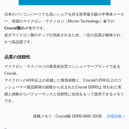
日本のパソコンパーツでも高いシェアを誇る世界最大級の半導体メーカ
ー、米国のマイクロン・テクノロジ（Micron Technology）傘下の
Crucial製のメモリ
です。
必ずマイクロン製のチップが供給されるため、一定の品質が確保され、
かつ高品質です。
品質の信頼性
マイクロン・テクノロジの垂直統合型コンシューマーブランドである
Crucial。
マイクロンの43年以上の卓越した製造経験と、Crucialの25年以上のコ
ンシューマー製品開発の経験から生まれたCrucial DDR5は 培われた実
績と経験からパフォーマンスと信頼性に自信をもって提供できるメモリ
です。
搭載メモリ：Crucial製 DDR5-5600 32GB
仕様詳細 »