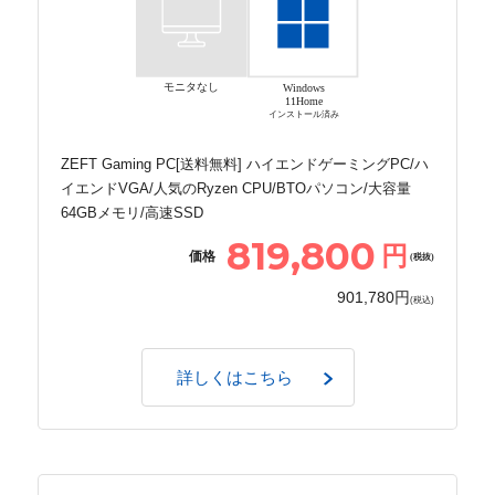
モニタなし
Windows
11Home
インストール済み
ZEFT Gaming PC[送料無料] ハイエンドゲーミングPC/ハ
イエンドVGA/人気のRyzen CPU/BTOパソコン/大容量
64GBメモリ/高速SSD
819,800
円
価格
(税抜)
901,780円
(税込)
詳しくはこちら