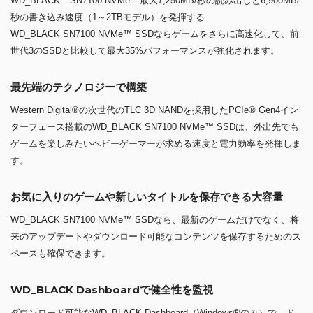
WD_BLACK
SN7100 NVMe
最大7,250MB/秒の読み出しと6,900MB/
秒の書き込み速度（1～2TBモデル）を発揮する
WD_BLACK SN7100 NVMe™ SSDならゲームをさらに高速化して、前
世代3のSSDと比較して最大35%パフォーマンスが強化されます。
最先端のテクノロジーで構築
Western Digital®の次世代のTLC 3D NANDを採用したPCIe® Gen4イン
ターフェース搭載のWD_BLACK SN7100 NVMe™ SSDは、外出先でも
ゲームを楽しみたいヘビーゲーマーが求める速度と電力効率を発揮しま
す。
お気に入りのゲームや新しいタイトルを保存できる大容量
WD_BLACK SN7100 NVMe™ SSDなら、最新のゲームだけでなく、将
来のアップデートやダウンロード可能なコンテンツを保存するためのス
ペースも確保できます。
WD_BLACK Dashboardで健全性を監視
ダウンロード可能なWD_BLACK Dashboard（Windows®のみ）で、ド