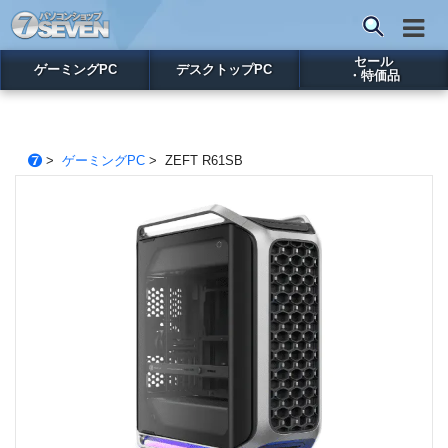
セール
ゲーミングPC
デスクトップPC
・特価品
>
ゲーミングPC
> ZEFT R61SB