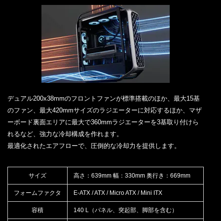
デュアル200x38mmのフロントファンが標準搭載のほか、最大15基
のファン、最大420mmサイズのラジエーターに対応するほか、マザ
ーボード裏面エリアに最大で360mmラジエーターを3基取り付けら
れるなど、強力な冷却構成を作れます。
最適化されたエアフローで、圧倒的な冷却力を提供します。
サイズ
高さ：639mm 幅：330mm 奥行き：669mm
フォームファクタ
E-ATX / ATX / Micro ATX / Mini ITX
容積
140 L（パネル、突起部、脚部を含む）