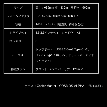
サイズ
高さ：639mm 幅：330mm 奥行き：669mm
フォームファクタ
E-ATX / ATX / Micro ATX / Mini ITX
容積
140 L（パネル、突起部、脚部を含む）
ドライブベイ
3.5/2.5インチベイ（シャドウ） ×2
拡張スロット
8
トップポート：USB3.2 Gen2 Type-C ×2、
ケースI/O
USB3.2 Type-A ×4、ヘッドセットオーディオ
ジャック ×1
搭載ファン
フロント：20cm ×2、リア：12cm ×1
ケース：Cooler Master COSMOS ALPHA
仕様詳細 »