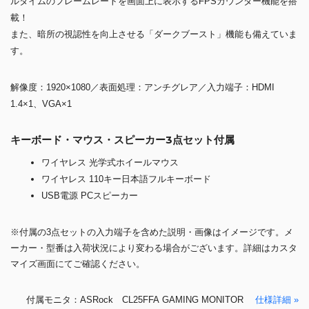
ルタイムのフレームレートを画面上に表示するFPSカウンター機能を搭
載！
また、暗所の視認性を向上させる「ダークブースト」機能も備えていま
す。
解像度：1920×1080／表面処理：アンチグレア／入力端子：HDMI
1.4×1、VGA×1
キーボード・マウス・スピーカー3点セット付属
ワイヤレス 光学式ホイールマウス
ワイヤレス 110キー日本語フルキーボード
USB電源 PCスピーカー
※付属の3点セットの入力端子を含めた説明・画像はイメージです。メ
ーカー・型番は入荷状況により変わる場合がございます。詳細はカスタ
マイズ画面にてご確認ください。
付属モニタ：ASRock CL25FFA GAMING MONITOR
仕様詳細 »