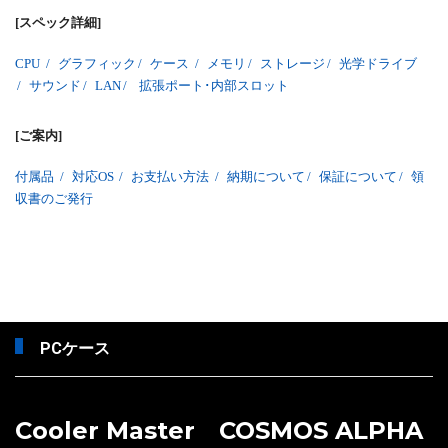
[スペック詳細]
CPU
/
グラフィック
/
ケース
/
メモリ
/
ストレージ
/
光学ドライブ
/
サウンド
/
LAN
/
拡張ポート･内部スロット
[ご案内]
付属品
/
対応OS
/
お支払い方法
/
納期について
/
保証について
/
領
収書のご発行
PCケース
Cooler Master COSMOS ALPHA