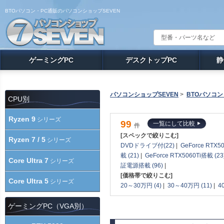
BTOパソコン・PC通販のパソコンショップSEVEN
ゲーミングPC
デスクトップPC
静
パソコンショップSEVEN
>
BTOパソコン
CPU別
Ryzen 9
シリーズ
99
一覧にして比較
件
[スペックで絞りこむ]
Ryzen 7 / 5
シリーズ
DVDドライブ付(22)
|
GeForce RTX5
載 (21)
|
GeForce RTX5060Ti搭載 (23
Core Ultra 7
シリーズ
証電源搭載 (96)
|
[価格帯で絞りこむ]
Core Ultra 5
シリーズ
20～30万円 (4)
|
30～40万円 (11)
|
4
ゲーミングPC（VGA別）