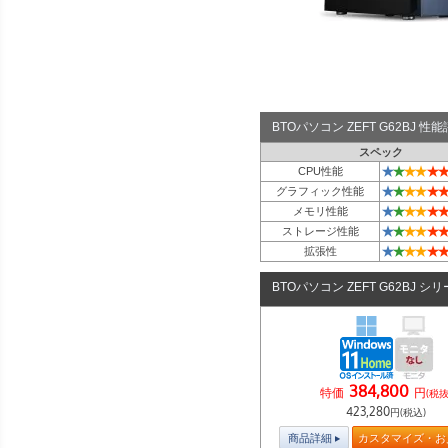
BTOパソコン ZEFT G62BJ 
スペック
★
★
★
★
★
★
CPU性能
★
★
★
★
★
★
グラフィック性能
★
★
★
★
★
★
メモリ性能
★
★
★
★
★
★
ストレージ性能
★
★
★
★
★
★
拡張性
BTOパソコン ZEFT G62BJ シ
384,800
特価
円
(税抜
423,280
円(税込)
商品詳細
カスタマイズ・お