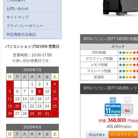
お問い合わせ
サイトマップ
プライバシーポリシー
特定商取引法表記
BTOパソコン ZEFT G62BS 
パソコンショップSEVEN 営業日
スペック
★
★
★
★
★
CPU性能
営業時間：10:00-17:00
★
★
★
★
★
グラフィック性能
※赤い日が休業日です。
★
★
★
★
★
メモリ性能
2026年7月
★
★
★
★
★
ストレージ性能
日
月
火
水
木
金
土
★
★
★
★
★
拡張性
1
2
3
4
BTOパソコン ZEFT G62BS シ
5
6
7
8
9
10
11
12
13
14
15
16
17
18
19
20
21
22
23
24
25
26
27
28
29
30
31
368,800
特価
円
(税抜
405,680
円(税込)
2026年8月
日
月
火
水
木
金
土
商品詳細
カスタマイズ・お