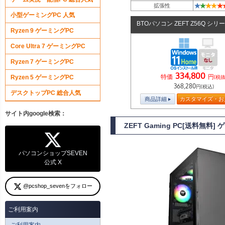
★
★
★
★
★
拡張性
小型ゲーミングPC 人気
BTOパソコン ZEFT Z56Q シリ
Ryzen 9 ゲーミングPC
Core Ultra 7 ゲーミングPC
Ryzen 7 ゲーミングPC
334,800
特価
円
Ryzen 5 ゲーミングPC
(税抜
368,280
円(税込)
デスクトップPC 総合人気
商品詳細
カスタマイズ・お
サイト内google検索：
ZEFT Gaming PC[送料無料
パソコンショップSEVEN
公式 X
@pcshop_sevenをフォロー
ご利用案内
ご利用案内