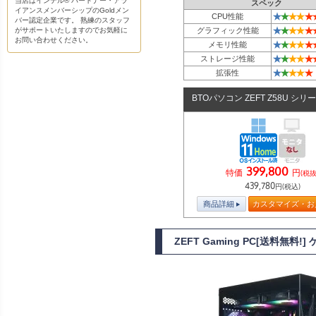
当店はインテル® パートナー・アラ
スペック
イアンスメンバーシップのGoldメン
★
★
★
★
★
CPU性能
バー認定企業です。 熟練のスタッフ
★
★
★
★
★
がサポートいたしますのでお気軽に
グラフィック性能
お問い合わせください。
★
★
★
★
★
メモリ性能
★
★
★
★
★
ストレージ性能
★
★
★
★
★
拡張性
BTOパソコン ZEFT Z58U シリ
399,800
特価
円
(税抜
439,780
円(税込)
商品詳細
カスタマイズ・お
ZEFT Gaming PC[送料無料