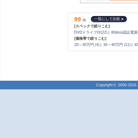
99
一覧にして比較
件
[スペックで絞りこむ]
DVDドライブ付(22)
|
80plus認証電源搭
[価格帯で絞りこむ]
20～30万円 (4)
|
30～40万円 (11)
|
4
Copyright ©
2006-2026