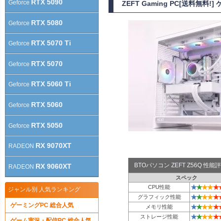
RTX 5090
Geforce
ZEFT Gaming PC[送料無料
RTX 5080
Geforce
RTX 5070 Ti
Geforce
RTX 5070
Geforce
RTX 5060 Ti
Geforce
RTX 5060
Geforce
RTX 5050
Geforce
RX 9070XT
RADEON
BTOパソコン ZEFT Z56Q 性
RX 9060XT
RADEON
スペック
★
★
★
★
★
CPU性能
ジャンル別 人気ランキング
★
★
★
★
★
グラフィック性能
ゲーミングPC 総合人気
★
★
★
★
★
メモリ性能
★
★
★
★
★
ストレージ性能
ゲーム実況・配信PC 総合人気