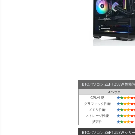
BTOパソコン ZEFT Z58W 性
スペック
★
★
★
★
★
CPU性能
★
★
★
★
★
グラフィック性能
★
★
★
★
★
メモリ性能
★
★
★
★
★
ストレージ性能
★
★
★
★
★
拡張性
BTOパソコン ZEFT Z58W シリ