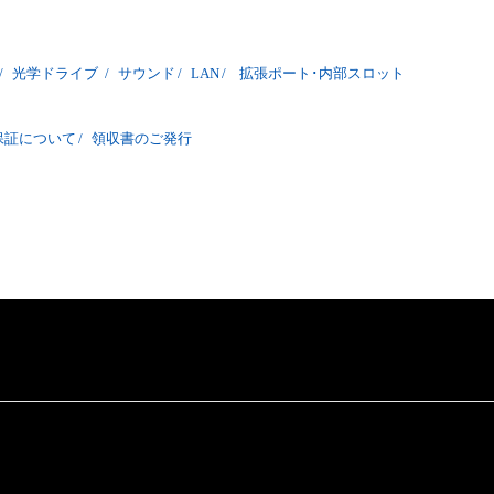
/
光学ドライブ
/
サウンド
/
LAN
/
拡張ポート･内部スロット
保証について
/
領収書のご発行