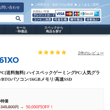
ご利用方法・初めてのお客様
よくあるご質問
お問い合わせ
セール
スペックから
・特価品
商品を探す
2件のレビュー
61XO
ng PC[送料無料] ハイスペックゲーミングPC/人気グラ
 9/BTOパソコン/16GBメモリ/高速SSD
ル特価
：
349,800円
→
50,000円OFF！