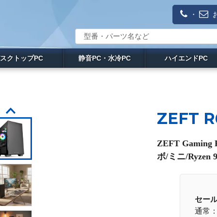
・
スクトップPC
静音PC・水冷PC
ハイエンドPC
ZEFT R
ZEFT Gami
ボ/ミニ/Ryzen
セー
通常