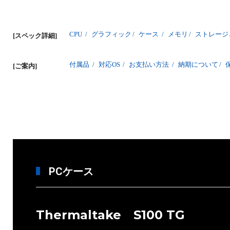
CPU
/
グラフィック
/
ケース
/
メモリ
/
ストレージ
[スペック詳細]
付属品
/
対応OS
/
お支払い方法
/
納期について
/
[ご案内]
PCケース
Thermaltake S100 TG