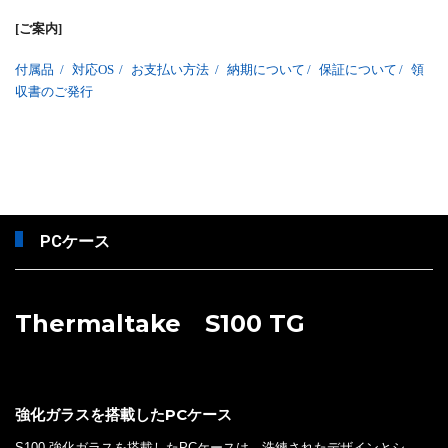
[ご案内]
付属品
/
対応OS
/
お支払い方法
/
納期について
/
保証について
/
領
収書のご発行
PCケース
Thermaltake S100 TG
強化ガラスを搭載したPCケース
S100 強化ガラスを搭載したPCケースは、洗練されたデザインとシ