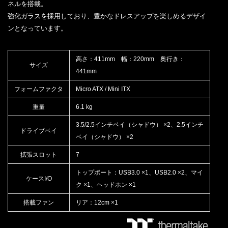
ネルを搭載。
強化ガラスを採用しており、豊かなドレスアップを楽しめるデザイ
ンとなっています。
高さ：411mm 幅：220mm 奥行き：
サイズ
441mm
フォームファクタ
Micro ATX / Mini ITX
重量
6.1 kg
3.5/2.5インチベイ（シャドウ） ×2、2.5インチ
ドライブベイ
ベイ（シャドウ） ×2
拡張スロット
7
トップポート：USB3.0 ×1、USB2.0 ×2、マイ
ケースI/O
ク ×1、ヘッドホン ×1
搭載ファン
リア：12cm ×1