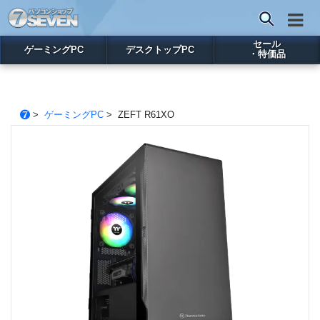
セール
ゲーミングPC
デスクトップPC
・特価品
>
ゲーミングPC
> ZEFT R61XO